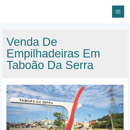
Ir
para
o
MAI
conteúdo
ME
Venda De
Empilhadeiras Em
Taboão Da Serra