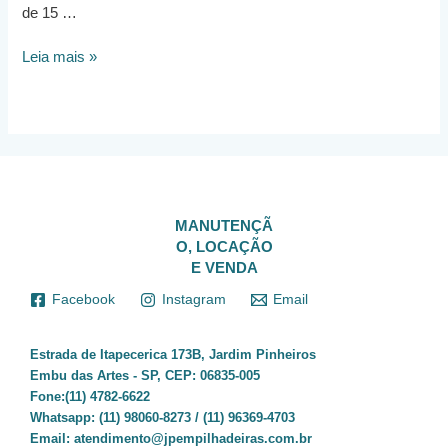
de 15 …
Procurando
Leia mais »
Locação
de
empilhadeiras
em
Taboão
da
Serra?
MANUTENÇÃ
O, LOCAÇÃO
E VENDA
Facebook
Instagram
Email
Estrada de Itapecerica 173B, Jardim Pinheiros
Embu das Artes - SP, CEP: 06835-005
Fone:(11) 4782-6622
Whatsapp:
(11) 98060-8273 / (11) 96369-4703
Email:
atendimento@jpempilhadeiras.com.br