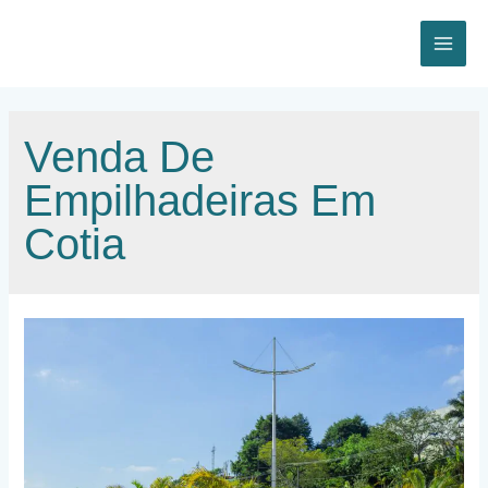
Ir
para
o
MAI
conteúdo
ME
Venda De
Empilhadeiras Em
Cotia