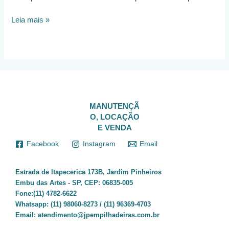
Manutenção
Leia mais »
de
Empilhadeiras
em
Cotia?
MANUTENÇÃ
O, LOCAÇÃO
E VENDA
Facebook
Instagram
Email
Estrada de Itapecerica 173B, Jardim Pinheiros
Embu das Artes - SP, CEP: 06835-005
Fone:(11) 4782-6622
Whatsapp:
(11) 98060-8273 / (11) 96369-4703
Email:
atendimento@jpempilhadeiras.com.br