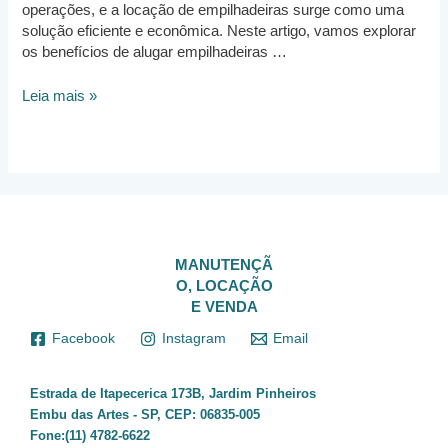
operações, e a locação de empilhadeiras surge como uma
solução eficiente e econômica. Neste artigo, vamos explorar
os benefícios de alugar empilhadeiras …
Locação
Leia mais »
de
Empilhadeiras
em
Barueri:
Eficiência
e
Economia
para
MANUTENÇÃ
o
O, LOCAÇÃO
Seu
E VENDA
Negócio
Facebook
Instagram
Email
Estrada de Itapecerica 173B, Jardim Pinheiros
Embu das Artes - SP, CEP: 06835-005
Fone:(11) 4782-6622