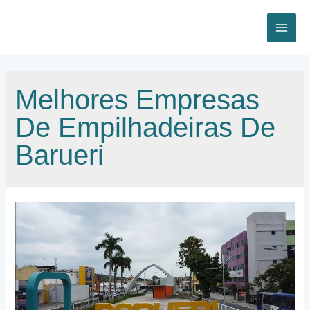
Ir
para
o
MAI
conteúdo
ME
Melhores Empresas
De Empilhadeiras De
Barueri