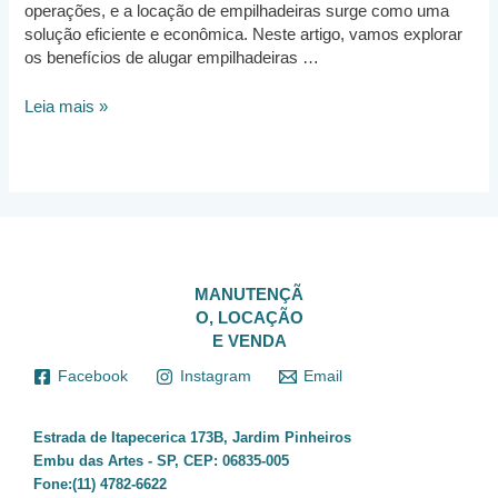
operações, e a locação de empilhadeiras surge como uma
solução eficiente e econômica. Neste artigo, vamos explorar
os benefícios de alugar empilhadeiras …
Locação
Leia mais »
de
Empilhadeiras
em
Barueri:
Eficiência
e
Economia
para
MANUTENÇÃ
o
O, LOCAÇÃO
Seu
E VENDA
Negócio
Facebook
Instagram
Email
Estrada de Itapecerica 173B, Jardim Pinheiros
Embu das Artes - SP, CEP: 06835-005
Fone:(11) 4782-6622