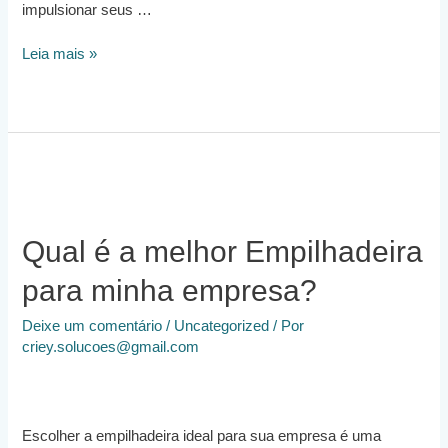
impulsionar seus …
Alugar
Leia mais »
uma
Empilhadeira
pode
Melhorar
os
Resultados
da
Minha
Empresa?
Qual é a melhor Empilhadeira
para minha empresa?
Deixe um comentário
/
Uncategorized
/ Por
criey.solucoes@gmail.com
Escolher a empilhadeira ideal para sua empresa é uma