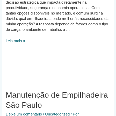
decisão estratégica que impacta diretamente na
produtividade, segurança e economia operacional. Com
tantas opções disponíveis no mercado, é comum surgir a
dúvida: qual empilhadeira atende melhor às necessidades da
minha operação? A resposta depende de fatores como o tipo
de carga, o ambiente de trabalho, a …
Qual
Leia mais »
é
a
melhor
Empilhadeira
para
minha
empresa?
Manutenção de Empilhadeira
São Paulo
Deixe um comentário
/
Uncategorized
/ Por