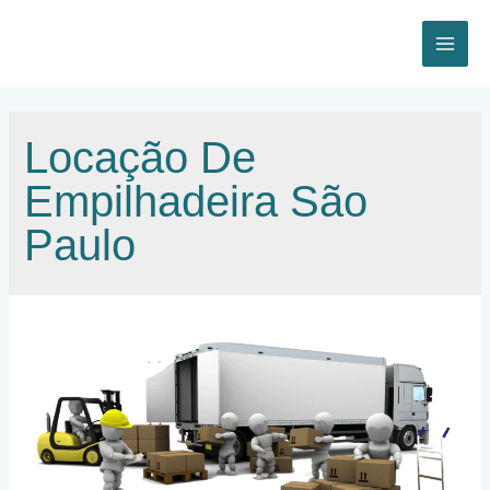
Ir
para
o
MAI
conteúdo
ME
Locação De
Empilhadeira São
Paulo