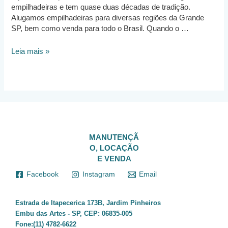
empilhadeiras e tem quase duas décadas de tradição.
Alugamos empilhadeiras para diversas regiões da Grande
SP, bem como venda para todo o Brasil. Quando o …
Aluguel
Leia mais »
de
Empilhadeira
São
Paulo
MANUTENÇÃ
O, LOCAÇÃO
E VENDA
Facebook
Instagram
Email
Estrada de Itapecerica 173B, Jardim Pinheiros
Embu das Artes - SP, CEP: 06835-005
Fone:(11) 4782-6622