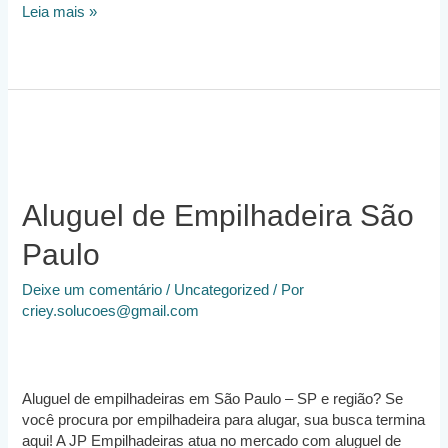
Empresa
Leia mais »
de
Locação
de
Empilhadeiras
Aluguel de Empilhadeira São
Paulo
Deixe um comentário
/
Uncategorized
/ Por
criey.solucoes@gmail.com
Aluguel de empilhadeiras em São Paulo – SP e região? Se
você procura por empilhadeira para alugar, sua busca termina
aqui! A JP Empilhadeiras atua no mercado com aluguel de