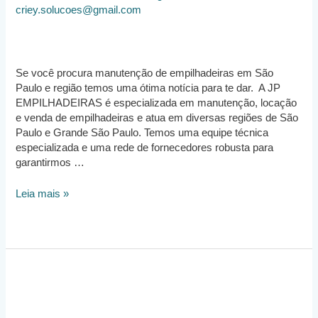
criey.solucoes@gmail.com
Se você procura manutenção de empilhadeiras em São
Paulo e região temos uma ótima notícia para te dar. A JP
EMPILHADEIRAS é especializada em manutenção, locação
e venda de empilhadeiras e atua em diversas regiões de São
Paulo e Grande São Paulo. Temos uma equipe técnica
especializada e uma rede de fornecedores robusta para
garantirmos …
Manutenção
Leia mais »
de
Empilhadeira
São
Paulo