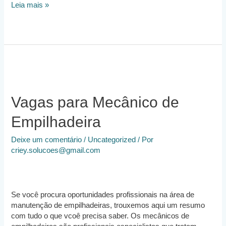
Você
Leia mais »
é
Mecânico
Automotivo
em
Busca
de
Emprego?
Vagas para Mecânico de
Empilhadeira
Deixe um comentário
/
Uncategorized
/ Por
criey.solucoes@gmail.com
Se você procura oportunidades profissionais na área de
manutenção de empilhadeiras, trouxemos aqui um resumo
com tudo o que vcoê precisa saber. Os mecânicos de