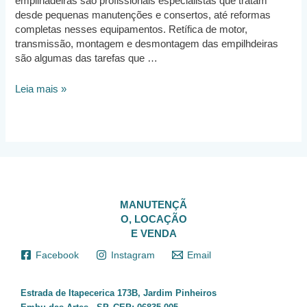
empilhadeiras são profissionais especialistas que tratam
desde pequenas manutenções e consertos, até reformas
completas nesses equipamentos. Retífica de motor,
transmissão, montagem e desmontagem das empilhdeiras
são algumas das tarefas que …
Vagas
Leia mais »
para
Mecânico
de
Empilhadeira
MANUTENÇÃ
O, LOCAÇÃO
E VENDA
Facebook
Instagram
Email
Estrada de Itapecerica 173B, Jardim Pinheiros