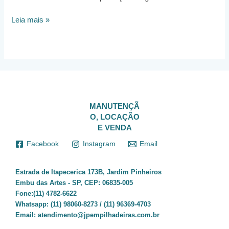
Locação
Leia mais »
de
Empilhdeiras
em
Osasco
MANUTENÇÃ
O, LOCAÇÃO
E VENDA
Facebook
Instagram
Email
Estrada de Itapecerica 173B, Jardim Pinheiros
Embu das Artes - SP, CEP: 06835-005
Fone:(11) 4782-6622
Whatsapp:
(11) 98060-8273 / (11) 96369-4703
Email:
atendimento@jpempilhadeiras.com.br