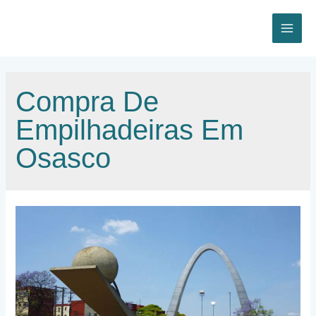
Ir
para
o
MAI
conteúdo
ME
Compra De
Empilhadeiras Em
Osasco