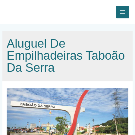
Ir
para
o
MAI
conteúdo
ME
Aluguel De
Empilhadeiras Taboão
Da Serra