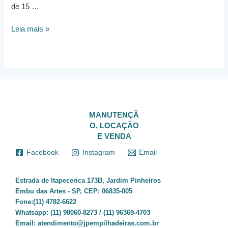
de 15 …
Procurando
Leia mais »
Locação
de
empilhadeiras
em
Taboão
da
Serra?
MANUTENÇÃ
O, LOCAÇÃO
E VENDA
Facebook
Instagram
Email
Estrada de Itapecerica 173B, Jardim Pinheiros
Embu das Artes - SP, CEP: 06835-005
Fone:(11) 4782-6622
Whatsapp:
(11) 98060-8273 / (11) 96369-4703
Email:
atendimento@jpempilhadeiras.com.br