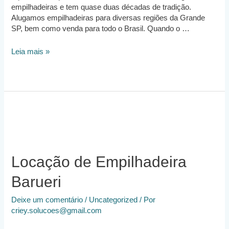
empilhadeiras e tem quase duas décadas de tradição.
Alugamos empilhadeiras para diversas regiões da Grande
SP, bem como venda para todo o Brasil. Quando o …
Aluguel
Leia mais »
de
Empilhadeira
São
Paulo
Locação de Empilhadeira
Barueri
Deixe um comentário
/
Uncategorized
/ Por
criey.solucoes@gmail.com