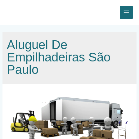
Ir
para
o
MAI
conteúdo
ME
Aluguel De
Empilhadeiras São
Paulo