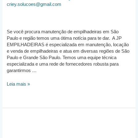
criey.solucoes@gmail.com
Se você procura manutenção de empilhadeiras em São
Paulo e região temos uma ótima notícia para te dar. A JP
EMPILHADEIRAS é especializada em manutenção, locação
e venda de empilhadeiras e atua em diversas regiões de São
Paulo e Grande São Paulo. Temos uma equipe técnica
especializada e uma rede de fornecedores robusta para
garantirmos …
Manutenção
Leia mais »
de
Empilhadeira
São
Paulo