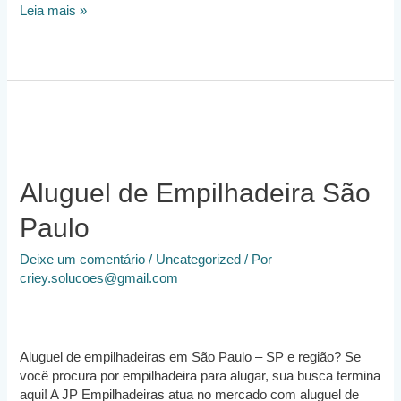
Empresa
Leia mais »
de
Locação
de
Empilhadeiras
Aluguel de Empilhadeira São
Paulo
Deixe um comentário
/
Uncategorized
/ Por
criey.solucoes@gmail.com
Aluguel de empilhadeiras em São Paulo – SP e região? Se
você procura por empilhadeira para alugar, sua busca termina
aqui! A JP Empilhadeiras atua no mercado com aluguel de