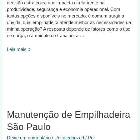
decisão estratégica que impacta diretamente na
produtividade, segurança e economia operacional. Com
tantas opções disponíveis no mercado, é comum surgir a
dúvida: qual empilhadeira atende melhor às necessidades da
minha operação? A resposta depende de fatores como o tipo
de carga, o ambiente de trabalho, a …
Qual
Leia mais »
é
a
melhor
Empilhadeira
para
minha
empresa?
Manutenção de Empilhadeira
São Paulo
Deixe um comentário
/
Uncategorized
/ Por