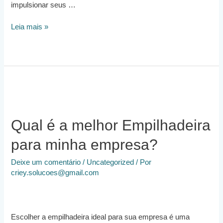
impulsionar seus …
Alugar
Leia mais »
uma
Empilhadeira
pode
Melhorar
os
Resultados
da
Minha
Empresa?
Qual é a melhor Empilhadeira
para minha empresa?
Deixe um comentário
/
Uncategorized
/ Por
criey.solucoes@gmail.com
Escolher a empilhadeira ideal para sua empresa é uma