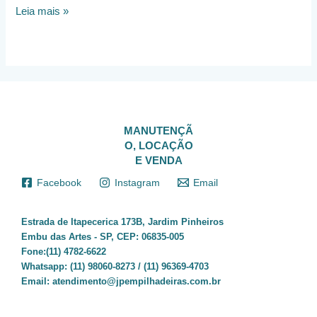
Precisa
Leia mais »
de
Locação
de
Empilhdeira
em
São
Paulo?
Conheça
MANUTENÇÃ
a
O, LOCAÇÃO
JP
E VENDA
Empilhadeiras
Facebook
Instagram
Email
Estrada de Itapecerica 173B, Jardim Pinheiros
Embu das Artes - SP, CEP: 06835-005
Fone:(11) 4782-6622
Whatsapp:
(11) 98060-8273 / (11) 96369-4703
Email:
atendimento@jpempilhadeiras.com.br