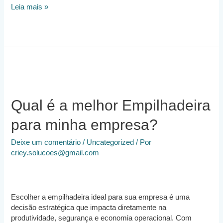
Alugar
Leia mais »
uma
Empilhadeira
pode
Melhorar
os
Resultados
da
Minha
Empresa?
Qual é a melhor Empilhadeira
para minha empresa?
Deixe um comentário
/
Uncategorized
/ Por
criey.solucoes@gmail.com
Escolher a empilhadeira ideal para sua empresa é uma
decisão estratégica que impacta diretamente na
produtividade, segurança e economia operacional. Com