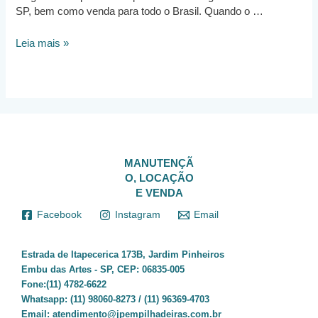
SP, bem como venda para todo o Brasil. Quando o …
Aluguel
Leia mais »
de
Empilhadeira
São
Paulo
MANUTENÇÃ
O, LOCAÇÃO
E VENDA
Facebook
Instagram
Email
Estrada de Itapecerica 173B, Jardim Pinheiros
Embu das Artes - SP, CEP: 06835-005
Fone:(11) 4782-6622
Whatsapp:
(11) 98060-8273 / (11) 96369-4703
Email:
atendimento@jpempilhadeiras.com.br