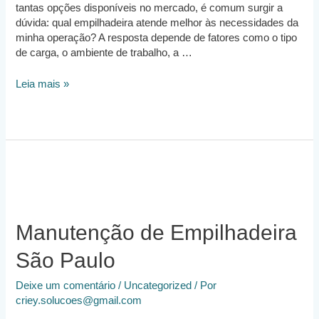
tantas opções disponíveis no mercado, é comum surgir a
dúvida: qual empilhadeira atende melhor às necessidades da
minha operação? A resposta depende de fatores como o tipo
de carga, o ambiente de trabalho, a …
Qual
Leia mais »
é
a
melhor
Empilhadeira
para
minha
empresa?
Manutenção de Empilhadeira
São Paulo
Deixe um comentário
/
Uncategorized
/ Por
criey.solucoes@gmail.com