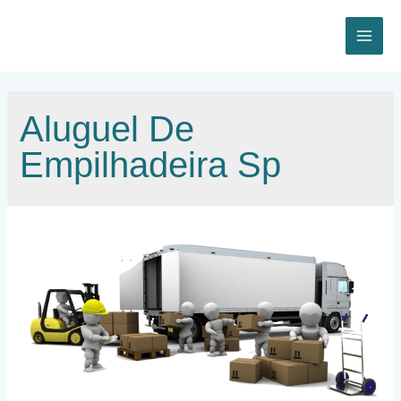
Ir
para
o
MAI
conteúdo
ME
Aluguel De
Empilhadeira Sp