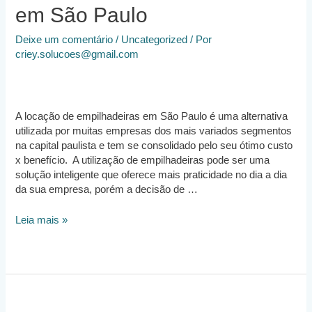
em São Paulo
Deixe um comentário
/
Uncategorized
/ Por
criey.solucoes@gmail.com
A locação de empilhadeiras em São Paulo é uma alternativa
utilizada por muitas empresas dos mais variados segmentos
na capital paulista e tem se consolidado pelo seu ótimo custo
x benefício. A utilização de empilhadeiras pode ser uma
solução inteligente que oferece mais praticidade no dia a dia
da sua empresa, porém a decisão de …
Locação
Leia mais »
de
Empilhadeiras
em
São
Paulo